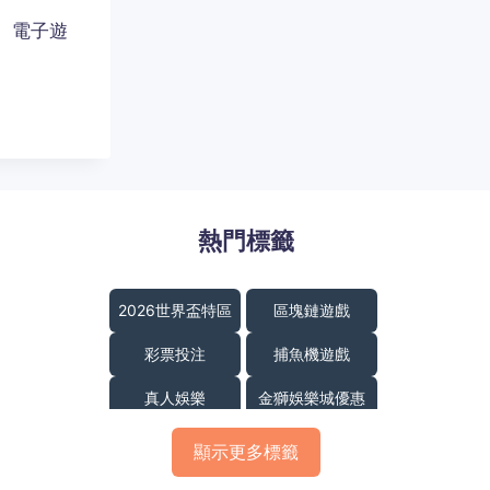
、電子遊
熱門標籤
2026世界盃特區
區塊鏈遊戲
彩票投注
捕魚機遊戲
真人娛樂
金獅娛樂城優惠
金獅體育
電子遊藝
顯示更多標籤
電競娛樂
體育賽事