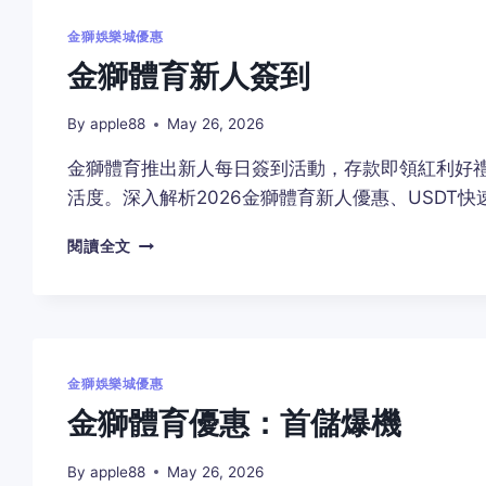
高
51,888
金獅娛樂城優惠
返
金獅體育新人簽到
還
By
apple88
May 26, 2026
金獅體育推出新人每日簽到活動，存款即領紅利好
活度。深入解析2026金獅體育新人優惠、USDT
金
閱讀全文
獅
體
育
新
人
簽
金獅娛樂城優惠
到
金獅體育優惠：首儲爆機
By
apple88
May 26, 2026