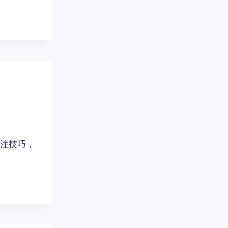
投注技巧，