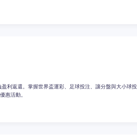
88負盈利返還。掌握世界盃運彩、足球投注、讓分盤與大小球
育優惠活動。