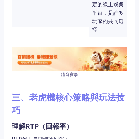
定的線上娛樂
平台，是許多
玩家的共同選
擇。
體育賽事
三、老虎機核心策略與玩法技
巧
理解RTP（回報率）
RTP代表長期理論回報：