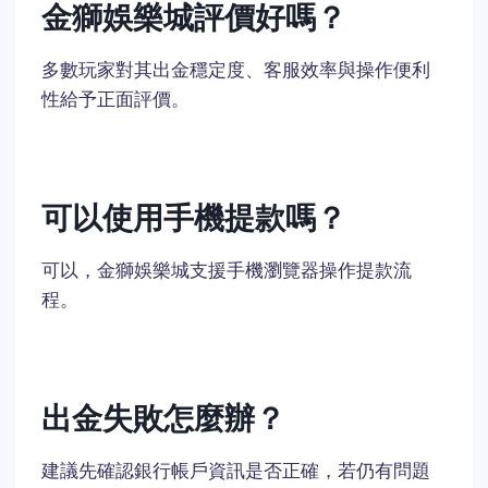
金獅娛樂城評價好嗎？
多數玩家對其出金穩定度、客服效率與操作便利
性給予正面評價。
可以使用手機提款嗎？
可以，金獅娛樂城支援手機瀏覽器操作提款流
程。
出金失敗怎麼辦？
建議先確認銀行帳戶資訊是否正確，若仍有問題