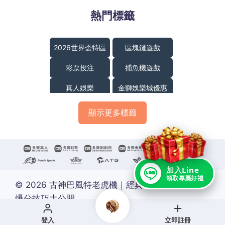
熱門標籤
2026世界盃特區
區塊鏈遊戲
彩票投注
捕魚機遊戲
真人娛樂
金獅娛樂城優惠
金獅體育
電子遊藝
顯示更多標籤
電競娛樂
體育賽事
加入Line
領取專屬好禮
© 2026 古神巴風特老虎機｜經典吃角子老虎機與
爆分技巧大公開