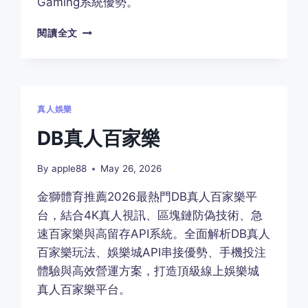
Gaming系統優勢。
DG
閱讀全文
真
人
娛
樂
城
真人娛樂
DB真人百家樂
By
apple88
May 26, 2026
金獅體育推薦2026最熱門DB真人百家樂平
台，結合4K真人視訊、區塊鏈防偽技術、急
速百家樂與高留存API系統。全面解析DB真人
百家樂玩法、娛樂城API串接優勢、手機投注
體驗與高效營運方案，打造頂級線上娛樂城
真人百家樂平台。