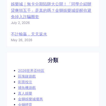
娛樂城｜無卡分期陷阱大公開！「同學介紹辦
貸爽領五千」是真的嗎？金獅娛樂城提醒你避
免掉入詐騙圈套
July 2, 2026
不計輸贏，天天返水
May 26, 2026
分類
2026世界盃特區
區塊鏈遊戲
彩票投注
捕魚機遊戲
真人娛樂
金獅娛樂城優惠
金獅體育