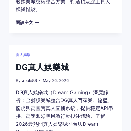
級娛樂城技術整合方案，打造頂級線上真人
娛樂體驗。
PT
閱讀全文
視
訊
真
人
荷
真人娛樂
官
DG真人娛樂城
By
apple88
May 26, 2026
DG真人娛樂城（Dream Gaming）深度解
析！金獅娛樂城整合DG真人百家樂、輪盤、
龍虎與高畫質真人直播系統，提供穩定API串
接、高速派彩與極致行動投注體驗。了解
2026最熱門真人娛樂城平台與Dream