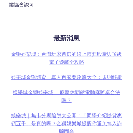
業協會認可
最新消息
金獅娛樂城：台灣玩家首選的線上博弈殿堂與頂級
電子遊戲全攻略
娛樂城金獅體育｜真人百家樂攻略大全：規則解析
娛樂城金獅娛樂城 ｜麻將休閒館電動麻將桌合法
嗎？
娛樂城｜無卡分期陷阱大公開！「同學介紹辦貸爽
領五千」是真的嗎？金獅娛樂城提醒你避免掉入詐
騙圈套