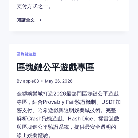
支付方式之一。
USDT
閱讀全文
泰
達
幣
加
密
區塊鏈遊戲
貨
幣
區塊鏈公平遊戲專區
存
提
By
apple88
May 26, 2026
款
教
金獅娛樂城打造2026最熱門區塊鏈公平遊戲
學
專區，結合Provably Fair驗證機制、USDT加
密支付、哈希遊戲與透明娛樂城技術。完整
解析Crash飛機遊戲、Hash Dice、掃雷遊戲
與區塊鏈公平驗證系統，提供最安全透明的
線上娛樂體驗。