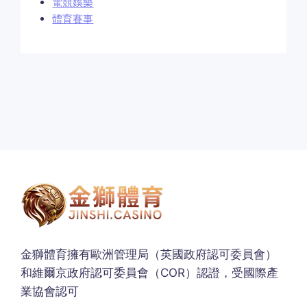
電競娛樂
體育賽事
金獅體育擁有歐洲管理局（英國政府認可委員會）
和維爾京政府認可委員會（COR）認證，受國際產
業協會認可