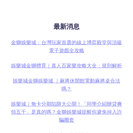
最新消息
金獅娛樂城：台灣玩家首選的線上博弈殿堂與頂級
電子遊戲全攻略
娛樂城金獅體育｜真人百家樂攻略大全：規則解析
娛樂城金獅娛樂城 ｜麻將休閒館電動麻將桌合法
嗎？
娛樂城｜無卡分期陷阱大公開！「同學介紹辦貸爽
領五千」是真的嗎？金獅娛樂城提醒你避免掉入詐
騙圈套