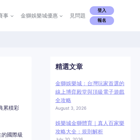
登入
賽事
金獅娛樂城優惠
見問題
報名
精選文章
金獅娛樂城：台灣玩家首選的
線上博弈殿堂與頂級電子遊戲
全攻略
經典累積彩
August 3, 2026
娛樂城金獅體育｜真人百家樂
攻略大全：規則解析
性的國際級
July 20, 2026