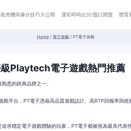
子老虎機與爆分技巧大公開
運彩即時比分/盤口開盤
體育
Home
/
電子遊藝
/
PT電子游藝
Playtech電子遊戲熱門推薦
最熟悉的經典品牌之一。
電子遊戲平台，PT電子憑藉高品質遊戲設計、高RTP回報率與
是追求穩定電子遊戲體驗的玩家，PT電子都被視為最具代表