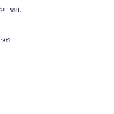
高RTP設計。
，例如：