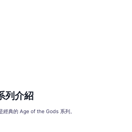
彩金系列介紹
Age of the Gods 系列。