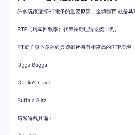
許多玩家選擇PT電子的重要原因，金獅體育 就是其
RTP（玩家回報率）代表長期理論返獎比例。
PT電子旗下多款經典遊戲皆擁有相當高的RTP表現
Ugga Bugga
Goblin’s Cave
Buffalo Blitz
這類遊戲具備：