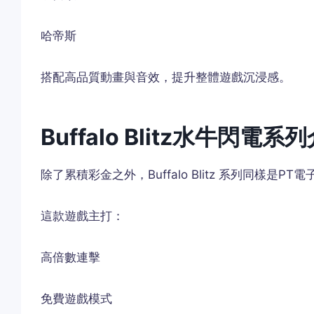
哈帝斯
搭配高品質動畫與音效，提升整體遊戲沉浸感。
Buffalo Blitz水牛閃電系
除了累積彩金之外，Buffalo Blitz 系列同樣是P
這款遊戲主打：
高倍數連擊
免費遊戲模式