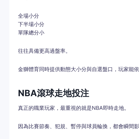
全場小分
下半場小分
單隊總分小
往往具備更高過盤率。
金獅體育同時提供動態大小分與自選盤口，玩家能
NBA滾球走地投注
真正的職業玩家，最重視的就是NBA即時走地。
因為比賽節奏、犯規、暫停與球員輪換，都會瞬間