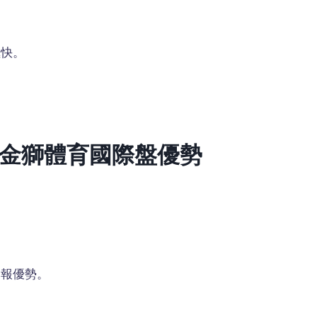
極快。
｜金獅體育國際盤優勢
回報優勢。