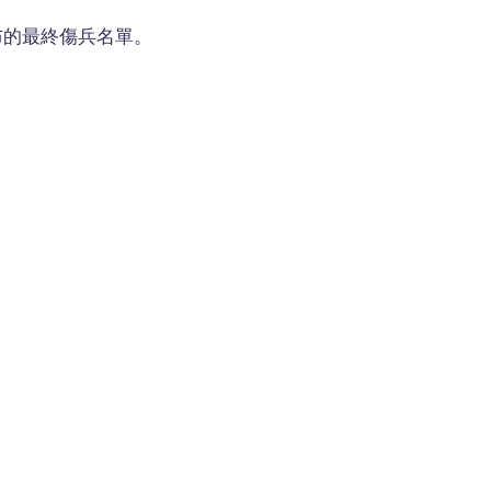
布的最終傷兵名單。