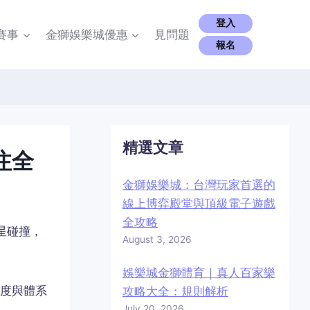
登入
賽事
金獅娛樂城優惠
見問題
報名
精選文章
注全
金獅娛樂城：台灣玩家首選的
線上博弈殿堂與頂級電子遊戲
全攻略
星碰撞，
August 3, 2026
娛樂城金獅體育｜真人百家樂
速度與體系
攻略大全：規則解析
July 20, 2026