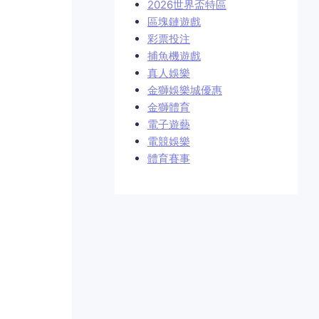
2026世界盃特區
區塊鏈遊戲
彩票投注
捕魚機遊戲
真人娛樂
金獅娛樂城優惠
金獅體育
電子遊藝
電競娛樂
體育賽事