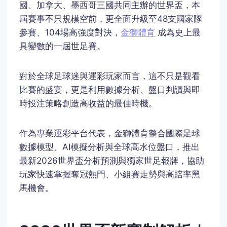
國、加拿大、墨西哥三國共同主辦的世界盃，本
屆賽事不只規模空前，更全面升級至48支國家隊
參賽、104場高強度對決，
金獅體育
成為史上最
具變數的一屆世足賽。
對於全球足球迷與運彩玩家而言，這不只是觀看
比賽的盛宴，更是利用數據分析、盤口判讀與即
時投注策略創造高收益的最佳時機。
作為專業運彩平台代表，金獅體育整合國際足球
數據模型、AI模擬分析與全球高水位盤口，推出
最新2026世界盃分析預測與獨家世足報牌，協助
玩家快速掌握奪冠熱門、小組賽走勢與高賠率黑
馬機會。