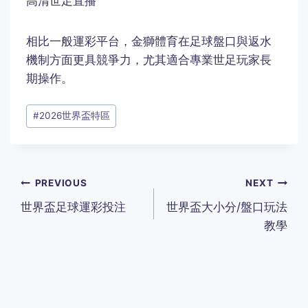
高清世足直播
相比一般運彩平台，金獅體育在足球盤口與返水
機制方面更具競爭力，尤其適合專業世足玩家長
期操作。
Post
#
2026世界盃特區
Tags:
Post
PREVIOUS
NEXT
世界盃足球運彩投注
世界盃大小分/盤口玩法
navigation
教學