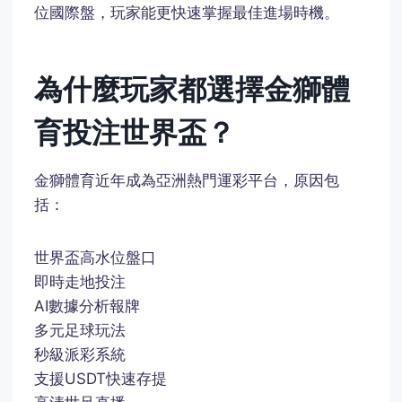
位國際盤，玩家能更快速掌握最佳進場時機。
為什麼玩家都選擇金獅體
育投注世界盃？
金獅體育近年成為亞洲熱門運彩平台，原因包
括：
世界盃高水位盤口
即時走地投注
AI數據分析報牌
多元足球玩法
秒級派彩系統
支援USDT快速存提