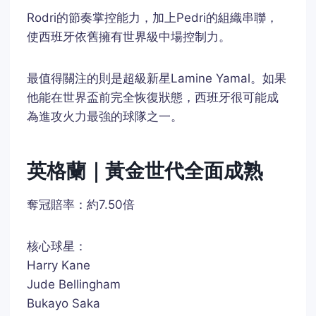
Rodri的節奏掌控能力，加上Pedri的組織串聯，
使西班牙依舊擁有世界級中場控制力。
最值得關注的則是超級新星Lamine Yamal。如果
他能在世界盃前完全恢復狀態，西班牙很可能成
為進攻火力最強的球隊之一。
英格蘭｜黃金世代全面成熟
奪冠賠率：約7.50倍
核心球星：
Harry Kane
Jude Bellingham
Bukayo Saka