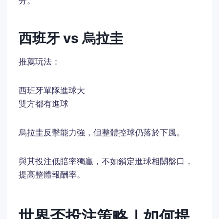
分。
西班牙 vs 烏拉圭
推薦玩法：
西班牙單隊進球大
雙方都有進球
烏拉圭反擊能力強，但整體控球仍落於下風。
與其投注低賠率獨贏，不如鎖定進球相關盤口，
提高整體報酬率。
世界盃投注策略｜如何提