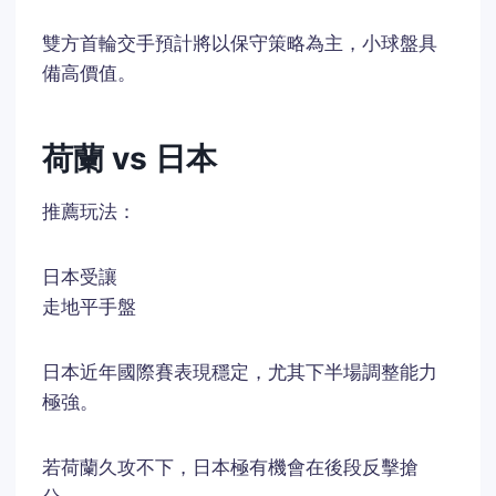
雙方首輪交手預計將以保守策略為主，小球盤具
備高價值。
荷蘭 vs 日本
推薦玩法：
日本受讓
走地平手盤
日本近年國際賽表現穩定，尤其下半場調整能力
極強。
若荷蘭久攻不下，日本極有機會在後段反擊搶