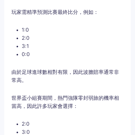
玩家需精準預測比賽最終比分，例如：
1:0
2:0
3:1
0:0
由於足球進球數相對有限，因此波膽賠率通常非
常高。
世界盃小組賽期間，熱門強隊零封弱旅的機率相
當高，因此許多玩家會選擇：
2:0
3:0