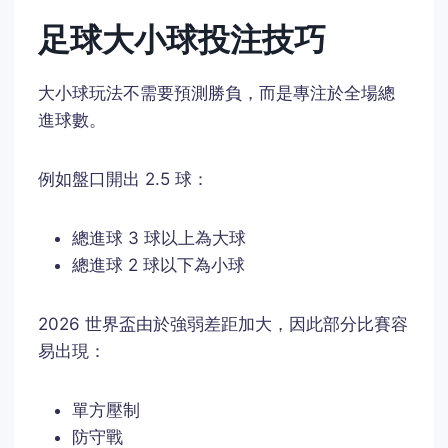
足球大小球投注技巧
大小球玩法不需要預測勝負，而是專注於全場總
進球數。
例如盤口開出 2.5 球：
總進球 3 球以上為大球
總進球 2 球以下為小球
2026 世界盃由於強弱差距加大，因此部分比賽容
易出現：
單方壓制
防守戰