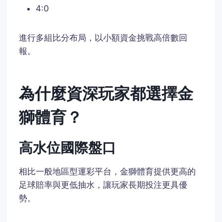
4:0
進行多組比分布局，以小額資金挑戰高倍數回
報。
為什麼資深玩家都選擇金
獅體育？
高水位國際盤口
相比一般地區型運彩平台，金獅體育提供更高的
足球賠率與更低抽水，讓玩家長期投注更具優
勢。