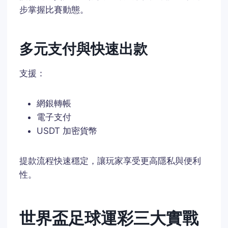
步掌握比賽動態。
多元支付與快速出款
支援：
網銀轉帳
電子支付
USDT 加密貨幣
提款流程快速穩定，讓玩家享受更高隱私與便利
性。
世界盃足球運彩三大實戰