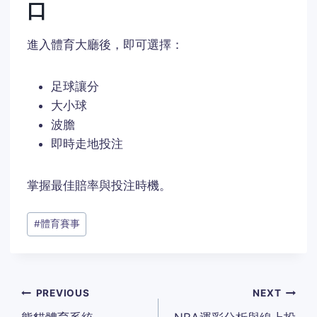
口
進入體育大廳後，即可選擇：
足球讓分
大小球
波膽
即時走地投注
掌握最佳賠率與投注時機。
Post
#
體育賽事
Tags:
Post
PREVIOUS
NEXT