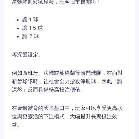
當強隊面對弱旅時，莊家通常會開出：
讓 1 球
讓 1.5 球
讓 2 球
等深盤設定。
例如西班牙、法國或英格蘭等熱門球隊，在面對
新晉球隊時，往往會全力搶攻淨勝球，因此「讓
深盤」反而具備極高投注價值。
在金獅體育的國際盤口中，玩家可以享受更高水
位與更靈活的下注模式，大幅提升長期投注效
益。