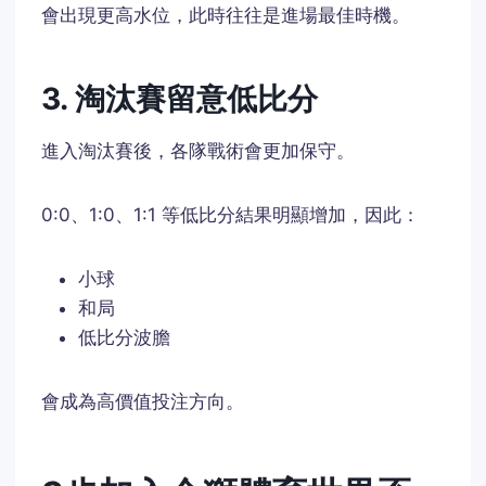
會出現更高水位，此時往往是進場最佳時機。
3. 淘汰賽留意低比分
進入淘汰賽後，各隊戰術會更加保守。
0:0、1:0、1:1 等低比分結果明顯增加，因此：
小球
和局
低比分波膽
會成為高價值投注方向。