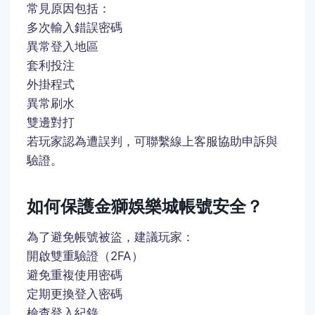
常見原因包括：
多次輸入錯誤密碼
異常登入地區
套利投注
外掛程式
異常刷水
雙邊對打
若玩家認為遭誤判，可聯繫線上客服協助申訴與
驗證。
如何保護金獅娛樂城帳號安全？
為了避免帳號被盜，建議玩家：
開啟雙重驗證（2FA）
避免重複使用密碼
定期更換登入密碼
檢查登入紀錄