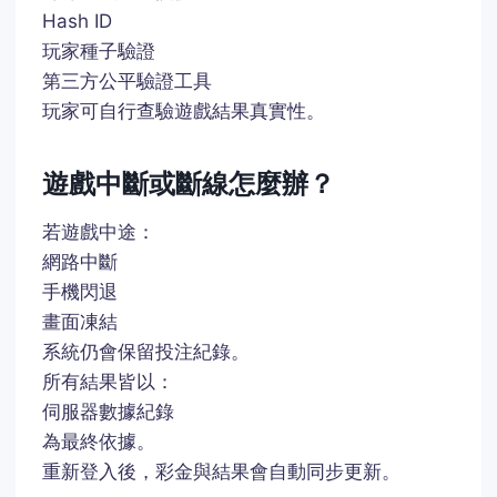
Hash ID
玩家種子驗證
第三方公平驗證工具
玩家可自行查驗遊戲結果真實性。
遊戲中斷或斷線怎麼辦？
若遊戲中途：
網路中斷
手機閃退
畫面凍結
系統仍會保留投注紀錄。
所有結果皆以：
伺服器數據紀錄
為最終依據。
重新登入後，彩金與結果會自動同步更新。