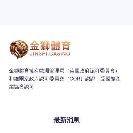
金獅體育擁有歐洲管理局（英國政府認可委員會）
和維爾京政府認可委員會（COR）認證，受國際產
業協會認可
最新消息