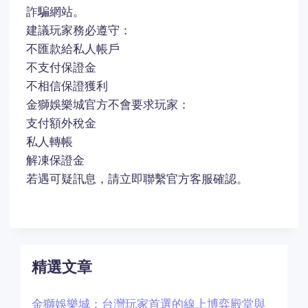
詐騙網站。
建議玩家務必遵守：
不匯款給私人帳戶
不支付保證金
不相信保證獲利
金獅娛樂城官方不會要求玩家：
支付額外稅金
私人轉帳
解凍保證金
若遇可疑訊息，請立即聯繫官方客服確認。
精選文章
金獅娛樂城：台灣玩家首選的線上博弈殿堂與