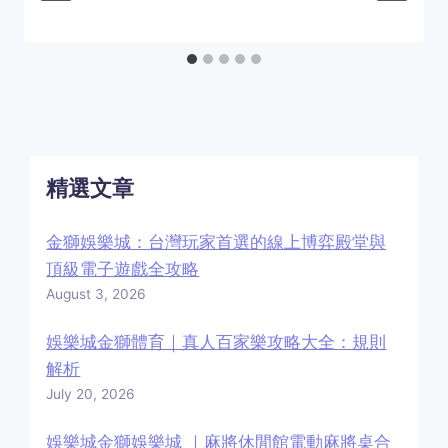
精選文章
金獅娛樂城：台灣玩家首選的線上博弈殿堂與
頂級電子遊戲全攻略
August 3, 2026
娛樂城金獅體育｜真人百家樂攻略大全：規則
解析
July 20, 2026
娛樂城金獅娛樂城 ｜麻將休閒館電動麻將桌合