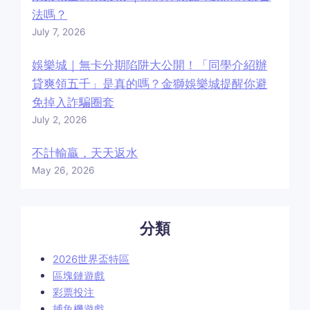
法嗎？
July 7, 2026
娛樂城｜無卡分期陷阱大公開！「同學介紹辦
貸爽領五千」是真的嗎？金獅娛樂城提醒你避
免掉入詐騙圈套
July 2, 2026
不計輸贏，天天返水
May 26, 2026
分類
2026世界盃特區
區塊鏈遊戲
彩票投注
捕魚機遊戲