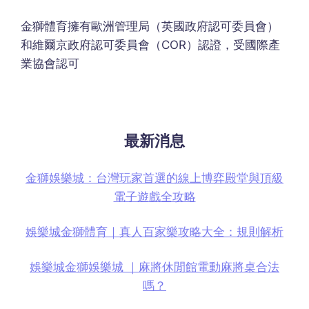
金獅體育擁有歐洲管理局（英國政府認可委員會）
和維爾京政府認可委員會（COR）認證，受國際產
業協會認可
最新消息
金獅娛樂城：台灣玩家首選的線上博弈殿堂與頂級
電子遊戲全攻略
娛樂城金獅體育｜真人百家樂攻略大全：規則解析
娛樂城金獅娛樂城 ｜麻將休閒館電動麻將桌合法
嗎？