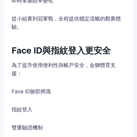
即時掌握賠率變化
從小組賽到冠軍戰，全程提供穩定流暢的觀賽體
驗。
Face ID與指紋登入更安全
為了提升使用便利性與帳戶安全，金獅體育支
援：
Face ID臉部辨識
指紋登入
雙重驗證機制