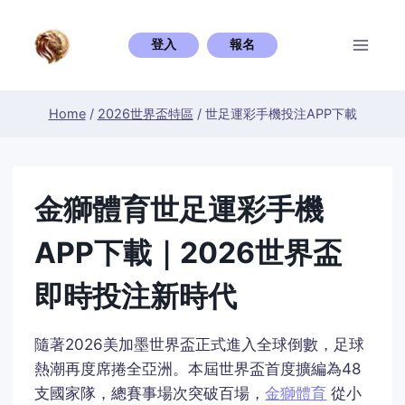
Skip
to
登入
報名
content
Home
/
2026世界盃特區
/
世足運彩手機投注APP下載
金獅體育世足運彩手機
APP下載｜2026世界盃
即時投注新時代
隨著2026美加墨世界盃正式進入全球倒數，足球
熱潮再度席捲全亞洲。本屆世界盃首度擴編為48
支國家隊，總賽事場次突破百場，
金獅體育
從小