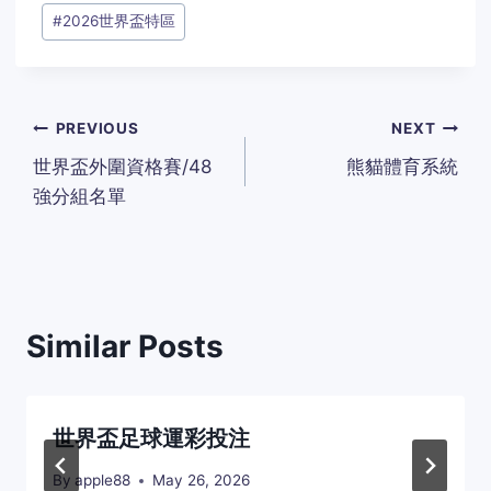
Post
#
2026世界盃特區
Tags:
Post
PREVIOUS
NEXT
世界盃外圍資格賽/48
熊貓體育系統
navigation
強分組名單
Similar Posts
世界盃足球運彩投注
By
apple88
May 26, 2026