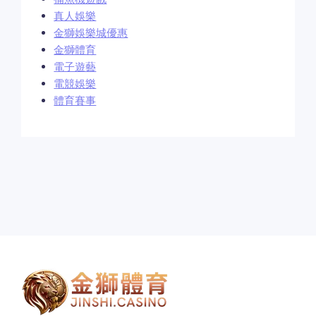
真人娛樂
金獅娛樂城優惠
金獅體育
電子遊藝
電競娛樂
體育賽事