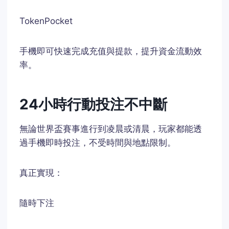
TokenPocket
手機即可快速完成充值與提款，提升資金流動效
率。
24小時行動投注不中斷
無論世界盃賽事進行到凌晨或清晨，玩家都能透
過手機即時投注，不受時間與地點限制。
真正實現：
隨時下注