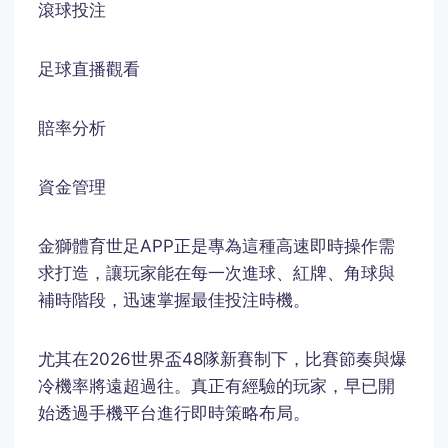
滾球投注
足球直播觀看
賠率分析
資金管理
金獅體育世足APP正是專為這種高速即時操作需
求打造，讓玩家能在每一次進球、紅牌、角球與
補時階段，迅速掌握最佳投注時機。
尤其在2026世界盃48隊新賽制下，比賽節奏與爆
冷機率將遠超過往。真正有經驗的玩家，早已開
始透過手機平台進行即時策略布局。